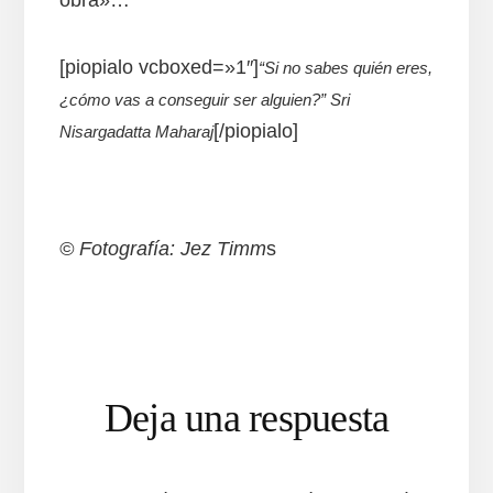
[piopialo vcboxed=»1″]
“Si no sabes quién eres,
¿cómo vas a conseguir ser alguien?”
Sri
[/piopialo]
Nisargadatta Maharaj
© Fotografía: Jez Timm
s
Interacciones
Deja una respuesta
con
los