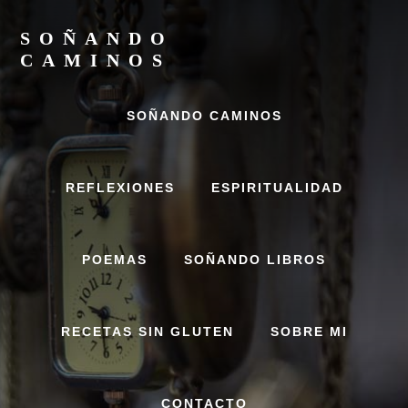
Skip
Skip
to
to
SOÑANDO
content
footer
CAMINOS
Un
espacio
SOÑANDO CAMINOS
donde
dejar
fluir
REFLEXIONES
ESPIRITUALIDAD
POEMAS
SOÑANDO LIBROS
RECETAS SIN GLUTEN
SOBRE MI
CONTACTO