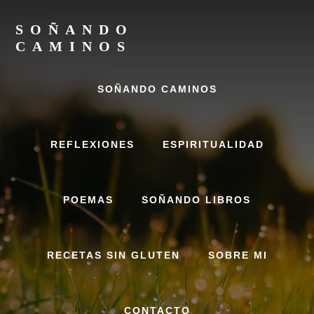
Skip
Skip
to
to
SOÑANDO
content
footer
CAMINOS
Un
espacio
SOÑANDO CAMINOS
donde
dejar
fluir
REFLEXIONES
ESPIRITUALIDAD
POEMAS
SOÑANDO LIBROS
RECETAS SIN GLUTEN
SOBRE MI
CONTACTO